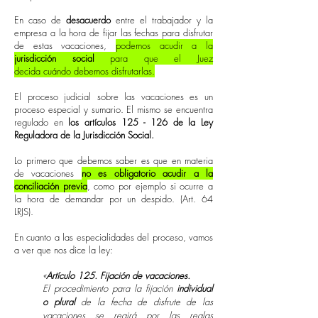
En caso de
desacuerdo
entre el trabajador y la
empresa a la hora de fijar las fechas para disfrutar
de estas vacaciones,
podemos acudir a la
jurisdicción social
para que el Juez
decida
cuándo
debemos
disfrutarlas
.
El proceso judicial sobre las vacaciones es un
proceso especial y sumario. El mismo se encuentra
regulado en
los artículos 125 - 126 de la Ley
Reguladora de la Jurisdicción Social.
Lo primero que debemos saber es que en materia
de vacaciones
no es obligatorio acudir a la
conciliación previa
, como por ejemplo si ocurre a
la hora de demandar por un despido. (Art. 64
LRJS).
En cuanto a las especialidades del proceso, vamos
a ver que nos dice la ley:
«
Artículo 125. Fijación de vacaciones.
El procedimiento para la fijación
individual
o plural
de la fecha de disfrute de las
vacaciones se regirá por las reglas