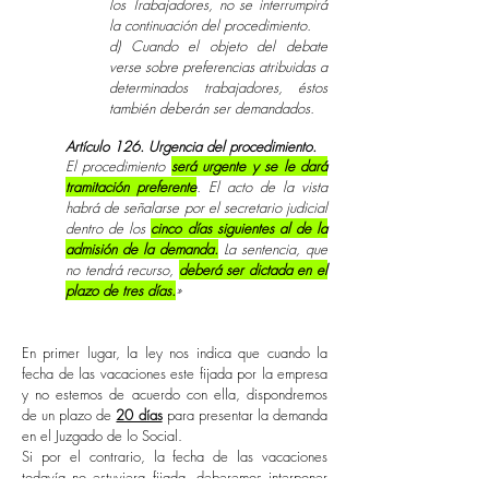
los Trabajadores, no se interrumpirá
la continuación del procedimiento.
d) Cuando el objeto del debate
verse sobre preferencias atribuidas a
determinados trabajadores, éstos
también deberán ser demandados.
Artículo 126. Urgencia del procedimiento.
El procedimiento
será urgente y se le dará
tramitación preferente
. El acto de la vista
habrá de señalarse por el secretario judicial
dentro de los
cinco días siguientes al de la
admisión de la demanda.
La sentencia, que
no tendrá recurso,
deberá ser dictada en el
plazo de tres días.
»
En primer lugar, la ley nos indica que cuando la
fecha de las vacaciones este fijada por la empresa
y no estemos de acuerdo con ella, dispondremos
de un plazo de
20 días
para presentar la demanda
en el Juzgado de lo Social.
Si por el contrario, la fecha de las vacaciones
todavía no estuviera fijada, deberemos interponer