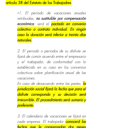
artículo 38 del Estatuto de los Trabajodres
:
«
1. El periodo de vacaciones anuales
retribuidas,
no sustituible por compensación
económica
, será el
pactado en convenio
colectivo o contrato individual. En ningún
caso la duración será inferior a treinta días
naturales.
2. El periodo o periodos de su disfrute se
fijará de común acuerdo entre el empresario
y el trabajador, de conformidad con lo
establecido en su caso en los convenios
colectivos sobre planificación anual de las
vacaciones.
En caso de desacuerdo entre las partes,
la
jurisdicción social fijará la fecha que para el
disfrute corresponda y su decisión será
irrecurrible. El procedimiento será sumario y
preferente.
3. El calendario de vacaciones se fijará en
cada empresa. El trabajador
conocerá las
fechas que le correspondan dos meses