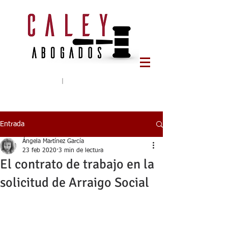
Tlf:
644 65 78 95
|
caleyabogados@gmail.com
Entrada
Ángela Martínez García
23 feb 2020
3 min de lectura
El contrato de trabajo en la
solicitud de Arraigo Social