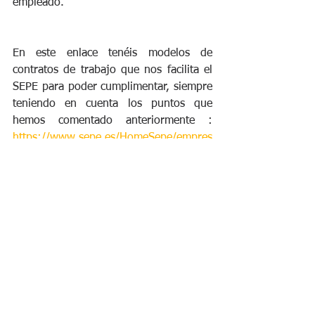
empleado. 
En este enlace tenéis modelos de 
contratos de trabajo que nos facilita el 
SEPE para poder cumplimentar, siempre 
teniendo en cuenta los puntos que 
hemos comentado anteriormente : 
https://www.sepe.es/HomeSepe/empres
as/Contratos-de-trabajo/modelos-
contrato.html
Si necesitáis ayuda a la hora de redactar 
el contrato de trabajo, o queréis 
presentar vuestro arraigo social con 
nosotros no dudes en escribirnos al 
WhatsApp 
644657895. 