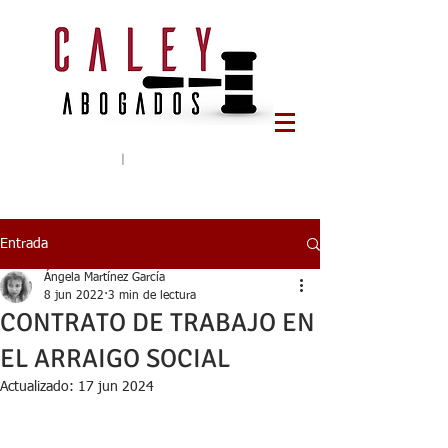
Tlf:
644 65 78 95
|
caleyabogados@gmail.com
Entrada
Ángela Martínez García
8 jun 2022
3 min de lectura
CONTRATO DE TRABAJO EN
EL ARRAIGO SOCIAL
Actualizado:
17 jun 2024