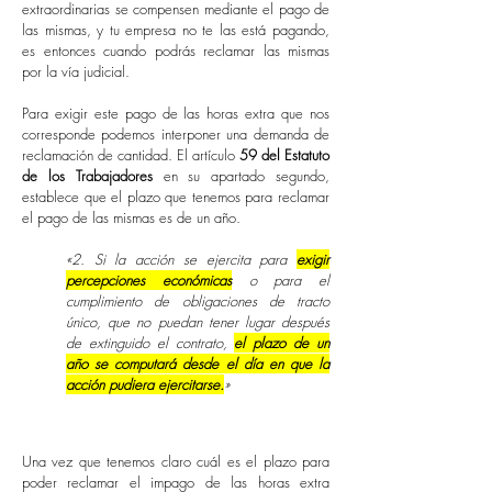
extraordinarias se compensen mediante el pago de
las mismas, y tu empresa no te las está pagando,
es entonces cuando podrás reclamar las mismas
por la vía judicial.
Para exigir este pago de las horas extra que nos
corresponde podemos interponer una demanda de
reclamación de cantidad. El artículo
59 del Estatuto
de los Trabajadores
en su apartado segundo,
establece que el plazo que tenemos para reclamar
el pago de las mismas es de un año.
«
2. Si la acción se ejercita para
exigir
percepciones económicas
o para el
cumplimiento de obligaciones de tracto
único, que no puedan tener lugar después
de extinguido el contrato,
el plazo de un
año se computará desde el día en que la
acción pudiera ejercitarse.
»
Una vez que tenemos claro cuál es el plazo para
poder reclamar el impago de las horas extra