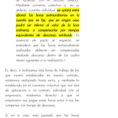
de acuerdo con el artículo anterior.
Mediante convenio colectivo o, en su
defecto, contrato individual,
se optará entre
abonar las horas extraordinarias en la
cuantía que se fije, que en ningún caso
podrá ser inferior al valor de la hora
ordinaria, o compensarlas por tiempos
equivalentes de descanso retribuido
. En
ausencia de pacto al respecto, se
entenderá que las horas extraordinarias
realizadas deberán ser compensadas
mediante descanso dentro de los cuatro
meses siguientes a su realización.
»
Es decir, si realizamos más horas de trabajo de las
que vienen establecidas en nuestro contrato,
estaremos realizando horas extra, y mediante lo
establecido en el convenio colectivo que nos sea
de aplicación o un contrato individual con el
empresario, tendremos derecho a que el
empresario nos pague estas horas extra o nos las
compense con tiempo de descanso.
Si en tu caso esta pactado que las horas