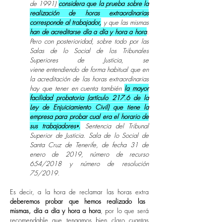
de 1991)
considera que la prueba sobre la
realización de horas extraordinarias
corresponde al trabajador,
y que las mismas
han de acreditarse día a día y hora a hora
.
Pero con posterioridad, sobre todo por las
Salas de lo Social de los Tribunales
Superiores de Justicia, se
viene entendiendo de forma habitual que en
la acreditación de las horas extraordinarias
hay que tener en cuenta también
la mayor
facilidad probatoria (artículo 217.6 de la
Ley de Enjuiciamiento Civil) que tiene la
empresa para probar cual era el horario de
sus trabajadores».
Sentencia del Tribunal
Superior de Justicia. Sala de lo Social de
Santa Cruz de Tenerife, de fecha 31 de
enero de 2019, número de recurso
654/2018 y número de resolución
75/2019.
Es decir, a la hora de reclamar las horas extra
deberemos probar que hemos realizado las
mismas, día a día y hora a hora
, por lo que será
recomendable que tengamos bien claro cuantas