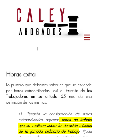
Tlf:
644 65 78 95
|
caleyabogados@gmail.com
Horas extra
Lo primero que debemos saber es que se entiende
por horas extraordinarias, así el
Estatuto de los
Trabajadores en su artículo 35
nos da una
definición de las mismas:
«
1. Tendrán la consideración de horas
extraordinarias aquellas
horas de trabajo
que se realicen sobre la duración máxima
de la jornada ordinaria de trabajo
, fijada