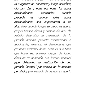
la exigencia de concretar y luego acreditar,
día por día y hora por hora, las horas
extraordinarias realizadas cuando
procede es cuando tales horas
extraordinarias son esporádicas o no
fijas.
Pero cuando lo que se alega es que el
propio horario diario y número de días de
trabajo determina la superación de la
jornada máxima prevista convencional o
legalmente, entonces el demandante que
pretende reclamar horas extra lo que tiene
que hacer es, primero, alegar de forma
clara en su demanda ese horario habitual
(
que determina la realización de una
jornada “normal” por encima de la máxima
permitida
) y el periodo de tiempo en que lo
realizó, y luego en juicio probar que
efectivamente realizaba ese horario y
jornada de forma habitual en el periodo
reclamado,
pues una vez probado que la
jornada de trabajo que se venía realizando
de forma habitual supera la
máxima establecida en convenio colectivo o