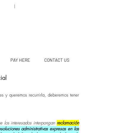
5 78 95
|
caleyabogados@gmail.com
PAY HERE
CONTACT US
ial
s y queremos recurrirla, deberemos tener
e los interesados interpongan
reclamación
oluciones administrativas expresas en las