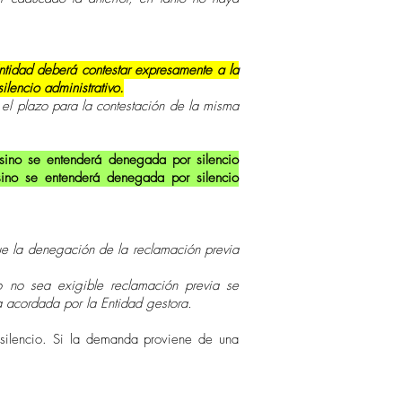
ntidad deberá contestar expresamente a la
lencio administrativo.
el plazo para la contestación de la misma
sino se entenderá denegada por silencio
sino se entenderá denegada por silencio
que la denegación de la reclamación previa
 no sea exigible reclamación previa se
a acordada por la Entidad gestora.
silencio. Si la demanda proviene de una