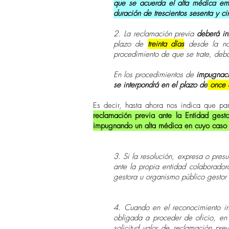
que se acuerda el alta médica emi
duración de trescientos sesenta y c
2. La reclamación previa
deberá in
plazo de
treinta días
desde la not
procedimiento de que se trate, deba
En los procedimientos de
impugnaci
se interpondrá en el plazo de
once 
Es decir, hasta ahora nos indica que p
reclamación previa ante la Entidad gest
impugnando un alta médica en cuyo caso 
3. Si la resolución, expresa o pres
ante la propia entidad colaboradora
gestora u organismo público gestor 
4. Cuando en el reconocimiento in
obligada a proceder de oficio, en 
solicitud valor de reclamación pr