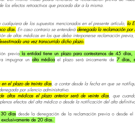
 de los efectos retroactivos que proceda dar a la misma.
 cualquiera de los supuestos mencionados en el presente artículo,
la E
nco días.
En caso contrario se entenderá
denegada la reclamación por si
ón de altas médicas en los que deba interponerse reclamación previa, 
esestimada una vez transcurrido dicho plazo.
ión previa
la entidad tiene un plazo para contestarnos de 45 días, 
ara impugnar un
alta
médica
el plazo será
únicamente
de
7 días, 
en el plazo de treinta días
, a contar desde la fecha en que se notifi
enegada por silencio administrativo.
e altas médicas el plazo anterior será de veinte días
, que cuando
lenos efectos del alta médica o desde la notificación del alta definitiv
 30 días
desde la denegación de la reclamación previa o desde el 
 exclusivamente de 20 días.