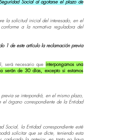
Seguridad Social al agotarse el plazo de
 la solicitud inicial del interesado, en el
conforme a la normativa reguladora del
o 1 de este artículo la reclamación previa
al, será necesario que
interpongamos una
via serán de 30 días, excepto si estamos
 previa se interpondrá, en el mismo plazo,
te el órgano correspondiente de la Entidad
 Social, la Entidad correspondiente esté
drá solicitar que se dicte, teniendo esta
r caducado la anterior, en tanto no haya