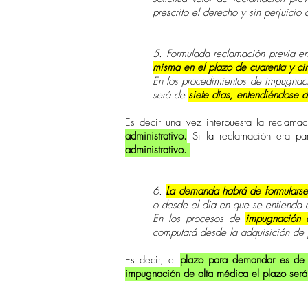
prescrito el derecho y sin perjuicio
5. Formulada reclamación previa en
misma en el plazo de cuarenta y ci
En los procedimientos de impugnaci
será de
siete días, entendiéndose d
Es decir una vez interpuesta la reclamac
administrativo.
Si la reclamación era p
administrativo.
6.
La demanda habrá de formularse 
o desde el día en que se entienda d
En los procesos de
impugnación d
computará desde la adquisición de p
Es decir, el
plazo para demandar es de
impugnación de alta médica el plazo será