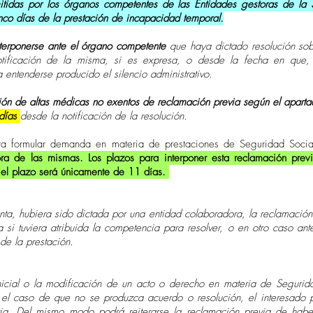
tidas por los órganos competentes de las Entidades gestoras de la 
inco días de la prestación de incapacidad temporal.
terponerse ante el órgano competente
que haya dictado resolución sobre
ificación de la misma, si es expresa, o desde la fecha en que, 
 entenderse producido el silencio administrativo.
ón de altas médicas no exentos de reclamación previa según el apartad
días
desde la notificación de la resolución.
ara formular demanda en materia de prestaciones de Seguridad Soci
ora de las mismas. Los plazos para interponer esta reclamación pre
el plazo será
únicamente
de 11 días.
unta, hubiera sido dictada por una entidad colaboradora, la reclamación
 si tuviera atribuida la competencia para resolver, o en otro caso an
de la prestación.
icial o la modificación de un acto o derecho en materia de Seguridad
el caso de que no se produzca acuerdo o resolución, el interesado po
evia. Del mismo modo podrá reiterarse la reclamación previa de habe