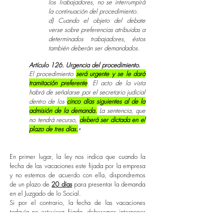
los Trabajadores, no se interrumpirá
la continuación del procedimiento.
d) Cuando el objeto del debate
verse sobre preferencias atribuidas a
determinados trabajadores, éstos
también deberán ser demandados.
Artículo 126. Urgencia del procedimiento.
El procedimiento
será urgente y se le dará
tramitación preferente
. El acto de la vista
habrá de señalarse por el secretario judicial
dentro de los
cinco días siguientes al de la
admisión de la demanda.
La sentencia, que
no tendrá recurso,
deberá ser dictada en el
plazo de tres días.
»
En primer lugar, la ley nos indica que cuando la
fecha de las vacaciones este fijada por la empresa
y no estemos de acuerdo con ella, dispondremos
de un plazo de
20 días
para presentar la demanda
en el Juzgado de lo Social.
Si por el contrario, la fecha de las vacaciones
todavía no estuviera fijada, deberemos interponer