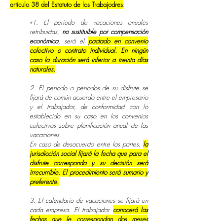
artículo 38 del Estatuto de los Trabajodres
:
«
1. El periodo de vacaciones anuales
retribuidas,
no sustituible por compensación
económica
, será el
pactado en convenio
colectivo o contrato individual. En ningún
caso la duración será inferior a treinta días
naturales.
2. El periodo o periodos de su disfrute se
fijará de común acuerdo entre el empresario
y el trabajador, de conformidad con lo
establecido en su caso en los convenios
colectivos sobre planificación anual de las
vacaciones.
En caso de desacuerdo entre las partes,
la
jurisdicción social fijará la fecha que para el
disfrute corresponda y su decisión será
irrecurrible. El procedimiento será sumario y
preferente.
3. El calendario de vacaciones se fijará en
cada empresa. El trabajador
conocerá las
fechas que le correspondan dos meses