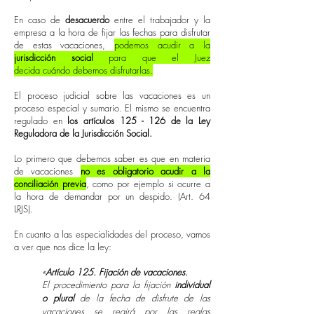
En caso de
desacuerdo
entre el trabajador y la
empresa a la hora de fijar las fechas para disfrutar
de estas vacaciones,
podemos acudir a la
jurisdicción social
para que el Juez
decida
cuándo
debemos
disfrutarlas
.
El proceso judicial sobre las vacaciones es un
proceso especial y sumario. El mismo se encuentra
regulado en
los artículos 125 - 126 de la Ley
Reguladora de la Jurisdicción Social.
Lo primero que debemos saber es que en materia
de vacaciones
no es obligatorio acudir a la
conciliación previa
, como por ejemplo si ocurre a
la hora de demandar por un despido. (Art. 64
LRJS).
En cuanto a las especialidades del proceso, vamos
a ver que nos dice la ley:
«
Artículo 125. Fijación de vacaciones.
El procedimiento para la fijación
individual
o plural
de la fecha de disfrute de las
vacaciones se regirá por las reglas