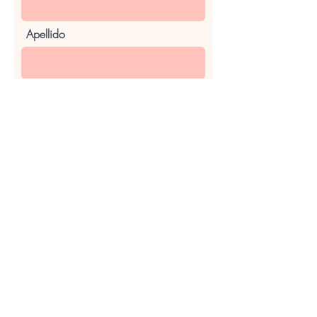
Apellido
Email
Teléfono
Enviar comentarios