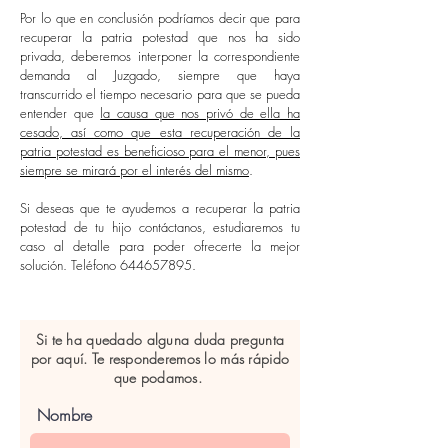
Por lo que en conclusión podríamos decir que para
recuperar la patria potestad que nos ha sido
privada, deberemos interponer la correspondiente
demanda al Juzgado, siempre que haya
transcurrido el tiempo necesario para que se pueda
entender que
la causa que nos privó de ella ha
cesado, así como que esta recuperación de la
patria potestad es beneficioso para el menor, pues
siempre se mirará por el interés del mismo
.
Si deseas que te ayudemos a recuperar la patria
potestad de tu hijo contáctanos, estudiaremos tu
caso al detalle para poder ofrecerte la mejor
solución. Teléfono
644657895
.
Si te ha quedado alguna duda pregunta
por aquí. Te responderemos lo más rápido
que podamos.
Nombre