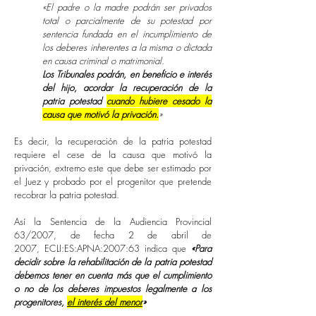
«El padre o la madre podrán ser privados
total o parcialmente de su potestad por
sentencia fundada en el incumplimiento de
los deberes inherentes a la misma o dictada
en causa criminal o matrimonial.
Los Tribunales podrán, en beneficio e interés
del hijo, acordar la recuperación de la
patria potestad
cuando hubiere cesado la
causa que motivó la privación.
»
Es decir, la recuperación de la patria potestad
requiere el cese de la causa que motivó la
privación, extremo este que debe ser estimado por
el Juez y probado por el progenitor que pretende
recobrar la patria potestad.
Así la Sentencia de la Audiencia Provincial
63/2007, de fecha 2 de abril de
2007, ECLI:ES:APNA:2007:63 indica que
«Para
decidir sobre la rehabilitación de la patria potestad
debemos tener en cuenta más que el cumplimiento
o no de los deberes impuestos legalmente a los
progenitores,
el interés del menor
»