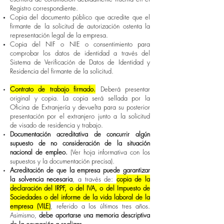
Registro correspondiente.
Copia del documento público que acredite que el
firmante de la solicitud de autorización ostenta la
representación legal de la empresa.
Copia del NIF o NIE o consentimiento para
comprobar los datos de identidad a través del
Sistema de Verificación de Datos de Identidad y
Residencia del firmante de la solicitud.
Contrato de trabajo firmado.
Deberá presentar
original y copia. La copia será sellada por la
Oficina de Extranjería y devuelta para su posterior
presentación por el extranjero junto a la solicitud
de visado de residencia y trabajo.
Documentación acreditativa de concurrir algún
supuesto de no consideración de la situación
nacional de empleo.
(Ver hoja informativa con los
supuestos y la documentación precisa).
Acreditación de que la empresa puede garantizar
la solvencia necesaria
, a través de:
copia de la
declaración del IRPF, o del IVA, o del Impuesto de
Sociedades o del informe de la vida laboral de la
empresa (VILE)
, referido a los últimos tres años.
Asimismo,
debe aportarse una memoria descriptiva