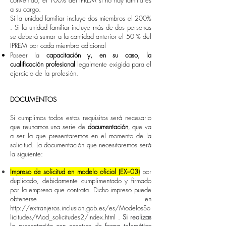
convenido, el 100% del IPREM si no hay familiares
a su cargo.
Si la unidad familiar incluye dos miembros el 200%
. Si la unidad familiar incluye más de dos personas
se deberá sumar a la cantidad anterior el 50 % del
IPREM por cada miembro adicional
Poseer la
capacitación y, en su caso, la
cualificación profesional
legalmente exigida para el
ejercicio de la profesión.
DOCUMENTOS
Si cumplimos todos estos requisitos será necesario
que reunamos una serie de
documentación
, que va
a ser la que presentaremos en el momento de la
solicitud. La documentación que necesitaremos será
la siguiente:
Impreso de solicitud en modelo oficial (EX–03)
por
duplicado, debidamente cumplimentado y firmado
por la empresa que contrata. Dicho impreso puede
obtenerse en
http://extranjeros.inclusion.gob.es/es/ModelosSo
licitudes/Mod_solicitudes2/index.html
.
Si realizas