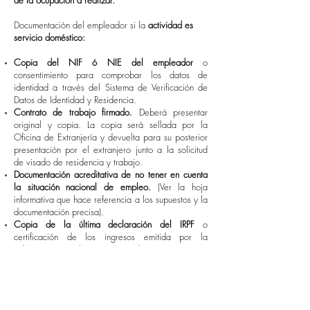
de la ocupación a realizar.
Documentación del empleador si la
actividad es
servicio doméstico:
Copia del NIF ó NIE del empleador
o
consentimiento para comprobar los datos de
identidad a través del Sistema de Verificación de
Datos de Identidad y Residencia.
Contrato de trabajo firmado.
Deberá presentar
original y copia. La copia será sellada por la
Oficina de Extranjería y devuelta para su posterior
presentación por el extranjero junto a la solicitud
de visado de residencia y trabajo.
Documentación acreditativa de no tener en cuenta
la situación nacional de empleo.
(Ver la hoja
informativa que hace referencia a los supuestos y la
documentación precisa).
Copia de la última declaración del IRPF
o
certificación de los ingresos emitida por la
Administración Tributaria u otra documentación que
acredite solvencia suficiente para la contratación.
TASAS