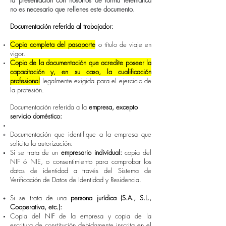
la presentación con nosotros de forma telemática
no es necesario que rellenes este documento.
Documentación referida al trabajador:
Copia completa del pasaporte
o título de viaje en
vigor.
Copia de la documentación que acredite poseer la
capacitación y, en su caso, la cualificación
profesional
legalmente exigida para el ejercicio de
la profesión.
Documentación referida a la
empresa, excepto
servicio doméstico:
Documentación que identifique a la empresa que
solicita la autorización:
Si se trata de un
empresario individual:
copia del
NIF ó NIE, o consentimiento para comprobar los
datos de identidad a través del Sistema de
Verificación de Datos de Identidad y Residencia.
Si se trata de una
persona jurídica (S.A., S.L.,
Cooperativa, etc.):
Copia del NIF de la empresa y copia de la
escritura de constitución debidamente inscrita en el