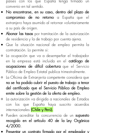
países con los que España tenga firmado un
convenio en tal sentido.
No encontrarse, en su caso, dentro del plazo de
compromiso de no retorno
a España que el
extranjero haya asumido al retornar voluntariamente
a su país de origen.
Abonar las tasas
por tramitación de la autorización
de residencia y la de trabajo por cuenta ajena.
Que la situación nacional de empleo permita la
contratación. Lo permite si:
La ocupación que va a desempeñar el trabajador
en la empresa está incluida en el
catálogo de
ocupaciones de difícil cobertura
que el Servicio
Público de Empleo Estatal publica trimestralmente.
La Oficina de Extranjería competente considera que
no se ha podido cubrir el puesto de trabajo a tenor
del certificado que el Servicio Público de Empleo
emite sobre la gestión de la oferta de empleo.
La autorización va dirigida a nacionales de Estados
con los que España haya suscrito acuerdos
internacionales
(Chile y Perú).
Pueden acreditar la concurrencia de un
supuesto
recogido en el artículo 40 de la Ley Orgánica
4/2000.
Presentar un contrato firmado por el empleador y