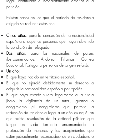
legal, continuada e inmediatamente anterior a la
petición.
Existen casos en los que el período de residencia
exigido se reduce; estos son:
Cinco años
: para la concesión de la nacionalidad
española a aquellas personas que hayan obtenido
la condición de refugiado
Dos años
: para los nacionales de países
iberoamericanos, Andorra, Filipinas, Guinea
Ecuatorial, Portugal o personas de origen sefardí.
Un año:
El que haya nacido en territorio español.
El que no ejerció debidamente su derecho a
adquirir la nacionalidad española por opción.
El que haya estado sujeto legalmente a la tutela
(bajo la vigilancia de un tutor), guarda o
acogimiento (el acogimiento que permite la
reducción de residencia legal a un año es aquél en
que existe resolución de la entidad pública que
tenga en cada territorio encomendada la
protección de menores y los acogimientos que
estén judicialmente reconocidos) de un ciudadano o