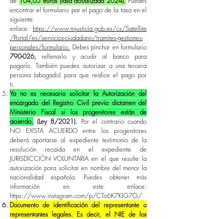
de
104,05 euros (tasa actualizada 2024).
Puedes
encontrar el formulario par el pago de la tasa en el
siguiente
enlace:
https://www.mjusticia.gob.es/cs/Satellite
/Portal/es/servicios-ciudadano/tramites-gestiones-
personales/formulario.
Debes pinchar en formulario
790-026,
rellenarlo y acudir al banco para
pagarlo. También puedes autorizar a una tercera
persona (abogado) para que realice el pago por
ti.
Ya no es necesario solicitar la Autorización del
encargado del Registro Civil previo dictamen del
Ministerio Fiscal si los progenitores están de
acuerdo.
(Ley 8/2021).
Por el contrario c
uando
NO EXISTA ACUERDO entre los progenitores
deberá aportarse al expediente testimonio de la
resolución recaída en el expediente de
JURISDICCIÓN VOLUNTARIA en el que resulte la
autorización para solicitar en nombre del menor la
nacionalidad española. Puedes obtener más
información en este enlace:
https://www.instagram.com/p/CTo6K7KIG7G/
Documento de identificación del representante o
representantes legales. Es decir, el NIE de los