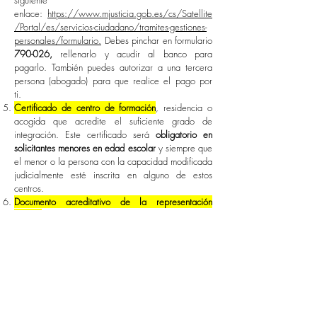
siguiente
enlace:
https://www.mjusticia.gob.es/cs/Satellite
/Portal/es/servicios-ciudadano/tramites-gestiones-
personales/formulario.
Debes pinchar en formulario
790-026,
rellenarlo y acudir al banco para
pagarlo. También puedes autorizar a una tercera
persona (abogado) para que realice el pago por
ti.
Certificado de centro de formación
, residencia o
acogida que acredite el suficiente grado de
integración. Este certificado será
obligatorio en
solicitantes menores en edad escolar
y siempre que
el menor o la persona con la capacidad modificada
judicialmente esté inscrita en alguno de estos
centros.
Documento acreditativo de la representación
legal
(Auto judicial donde se establezca la
representación o documento de identificación de
los padres en el caso de menores sujetos a patria
potestad).
Tarjeta de Identidad de extranjero,
tarjeta de
residencia de familiar de ciudadano de la Unión
Europea o Certificado de Registro de ciudadano de
la Unión. Puede sustituirse por la autorización de