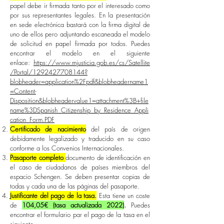
papel debe ir firmada tanto por el interesado como
por sus representantes legales. En la presentación
en sede electrónica bastará con la firma digital de
uno de ellos pero adjuntando escaneada el modelo
de solicitud en papel firmada por todos. Puedes
encontrar el modelo en el siguiente
enlace:
https://www.mjusticia.gob.es/cs/Satellite
/Portal/1292427708144?
blobheader=application%2Fpdf&blobheadername1
=Content-
Disposition&blobheadervalue1=attachment%3B+file
name%3DSpanish_Citizenship_by_Residence_Appli
cation_Form.PDF
Certificado de nacimiento
del país de origen
debidamente legalizado y traducido en su caso
conforme a los Convenios Internacionales.
Pasaporte completo
documento de identificación en
el caso de ciudadanos de países miembros del
espacio Schengen. Se deben presentar copias de
todas y cada una de las páginas del pasaporte.
Justificante del pago de la tasa.
Esta tiene un coste
de
104,05€ (tasa actualizada 2022)
.
Puedes
encontrar el formulario par el pago de la tasa en el