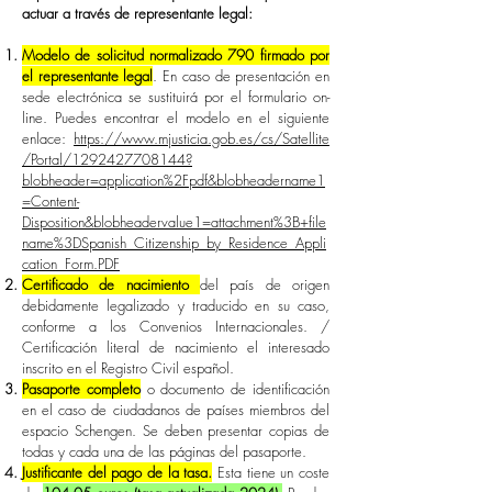
actuar a través de representante legal:
Modelo de solicitud normalizado 790 firmado por
el representante legal
. En caso de presentación en
sede electrónica se sustituirá por el formulario on-
line. Puedes encontrar el modelo en el siguiente
enlace:
https://www.mjusticia.gob.es/cs/Satellite
/Portal/1292427708144?
blobheader=application%2Fpdf&blobheadername1
=Content-
Disposition&blobheadervalue1=attachment%3B+file
name%3DSpanish_Citizenship_by_Residence_Appli
cation_Form.PDF
Certificado de nacimiento
del país de origen
debidamente legalizado y traducido en su caso,
conforme a los Convenios Internacionales. /
Certificación literal de nacimiento el interesado
inscrito en el Registro Civil español.
Pasaporte completo
o documento de identificación
en el caso de ciudadanos de países miembros del
espacio Schengen. Se deben presentar copias de
todas y cada una de las páginas del pasaporte.
Justificante del pago de la tasa.
Esta tiene un coste